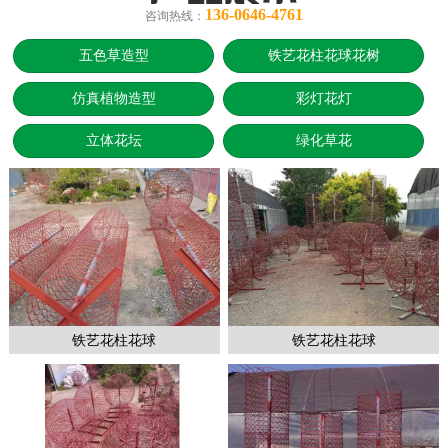
136-0646-4761
咨询热线：
五色草造型
铁艺花柱花球花树
仿真植物造型
彩灯花灯
立体花坛
绿化草花
铁艺花柱花球
铁艺花柱花球