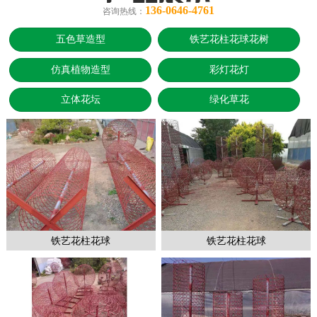
136-0646-4761
咨询热线：
五色草造型
铁艺花柱花球花树
仿真植物造型
彩灯花灯
立体花坛
绿化草花
铁艺花柱花球
铁艺花柱花球