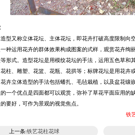
球
型又称立体花坛、主体花坛，即花卉打破高度限制向空
是一种运用花卉的群体效果构成图案的式样，观赏花卉绚
坛等形式。造型花坛是用模纹花坛的手法，运用五色草和
、花柱、雕塑、花篮、花瓶、花拱等；标牌花坛是用花卉
。花卉立体造型的手法包括蟠扎、毛毡栽植，以及盆花镶
一个优点是四面都可以观赏，弥补了草花平面应用的缺
状的要好，可作为景观的视觉焦点。
铁艺
上一条:
铁艺花柱花球