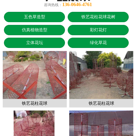
136-0646-4761
咨询热线：
五色草造型
铁艺花柱花球花树
仿真植物造型
彩灯花灯
立体花坛
绿化草花
铁艺花柱花球
铁艺花柱花球