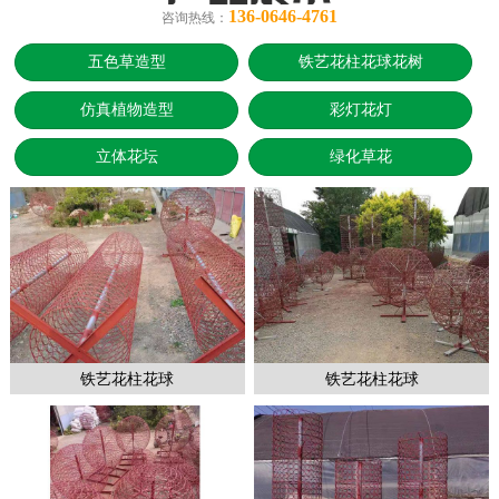
136-0646-4761
咨询热线：
五色草造型
铁艺花柱花球花树
仿真植物造型
彩灯花灯
立体花坛
绿化草花
铁艺花柱花球
铁艺花柱花球