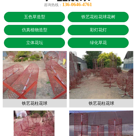
136-0646-4761
咨询热线：
五色草造型
铁艺花柱花球花树
仿真植物造型
彩灯花灯
立体花坛
绿化草花
铁艺花柱花球
铁艺花柱花球